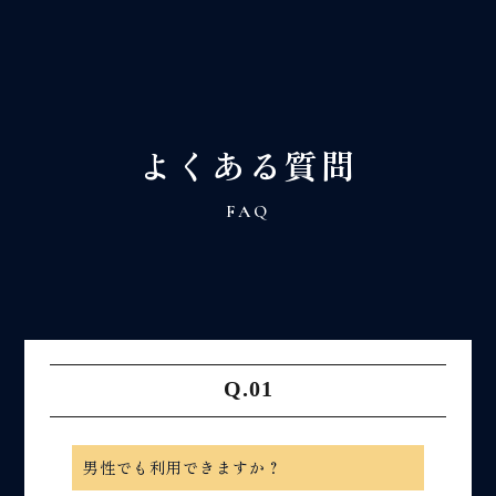
t
o
g
g
l
e
よくある質問
n
a
v
FAQ
i
g
a
t
i
o
n
男性でも利用できますか？