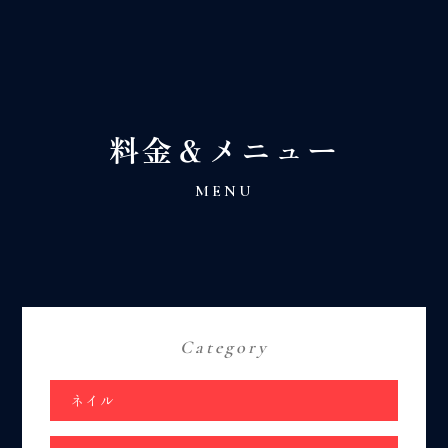
t
o
g
g
l
e
料金＆メニュー
n
a
v
MENU
i
g
a
t
i
o
n
ネイル